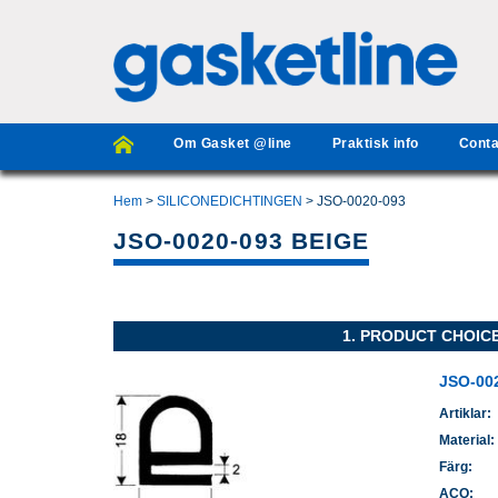
Om Gasket @line
Praktisk info
Conta
Hem
>
SILICONEDICHTINGEN
> JSO-0020-093
JSO-0020-093 BEIGE
1. PRODUCT CHOIC
JSO-00
Artiklar:
Material:
Färg:
ACO: