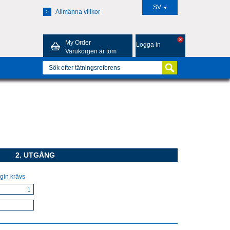
SV
Allmänna villkor
>
My Order
Logga in
Varukorgen är tom
2. UTGÅNG
gin krävs